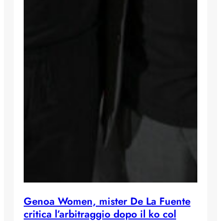
Genoa Women, mister De La Fuente
critica l’arbitraggio dopo il ko col