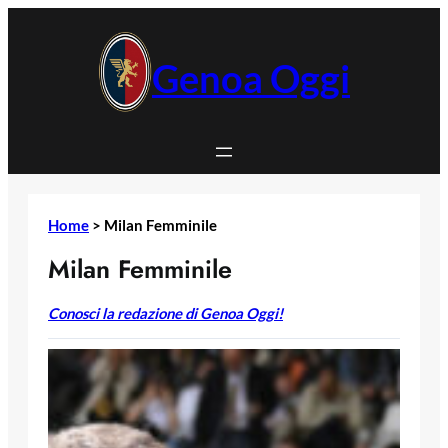
Vai
al
contenuto
Genoa Oggi
Home
>
Milan Femminile
Milan Femminile
Conosci la redazione di Genoa Oggi!