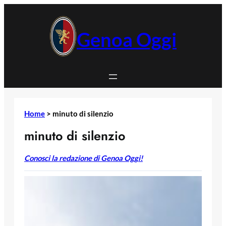
Vai
al
contenuto
Genoa Oggi
Home
>
minuto di silenzio
minuto di silenzio
Conosci la redazione di Genoa Oggi!