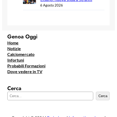
6 Agosto 2026
Genoa Oggi
Home
Notizie
Calciomercato
Infortuni
Probabili Formazioni
Dove vedere in TV
Cerca
C
Cerca
e
r
c