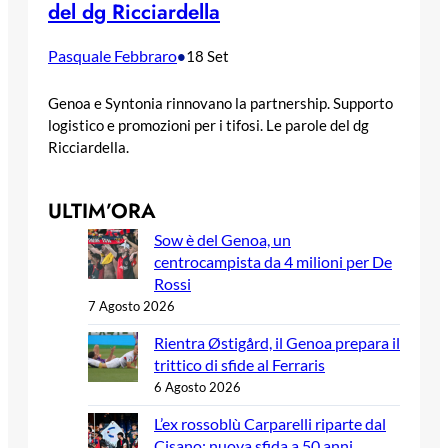
del dg Ricciardella
Pasquale Febbraro
•
18 Set
Genoa e Syntonia rinnovano la partnership. Supporto
logistico e promozioni per i tifosi. Le parole del dg
Ricciardella.
ULTIM’ORA
Sow è del Genoa, un
centrocampista da 4 milioni per De
Rossi
7 Agosto 2026
Rientra Østigård, il Genoa prepara il
trittico di sfide al Ferraris
6 Agosto 2026
L’ex rossoblù Carparelli riparte dal
Cisano: nuova sfida a 50 anni