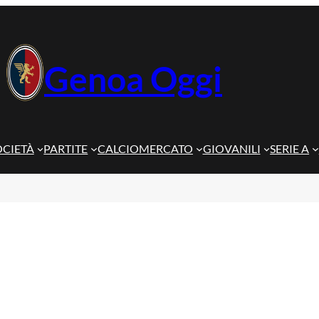
Genoa Oggi
OCIETÀ
PARTITE
CALCIOMERCATO
GIOVANILI
SERIE A