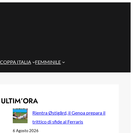
COPPA ITALIA
FEMMINILE
ULTIM’ORA
Rientra Østigård, il Genoa prepara il
trittico di sfide al Ferraris
6 Agosto 2026