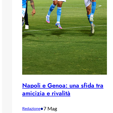
Napoli e Genoa: una sfida tra
amicizia e rivalità
•
7 Mag
Redazione