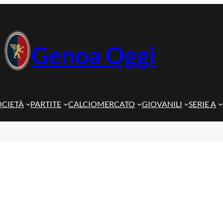
Genoa Oggi
OCIETÀ
PARTITE
CALCIOMERCATO
GIOVANILI
SERIE A