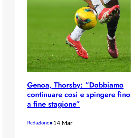
Genoa, Thorsby: “Dobbiamo
continuare così e spingere fino
a fine stagione”
•
14 Mar
Redazione