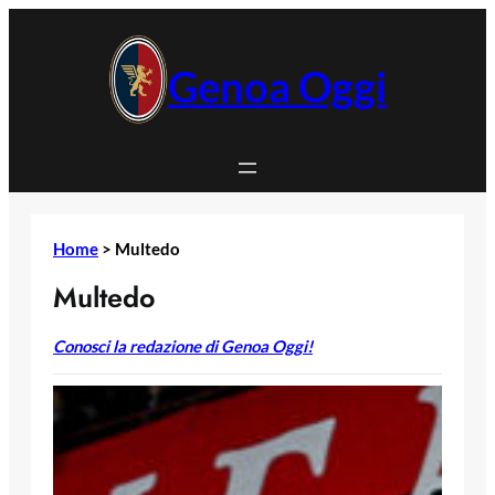
Vai
al
contenuto
Genoa Oggi
Home
>
Multedo
Multedo
Conosci la redazione di Genoa Oggi!