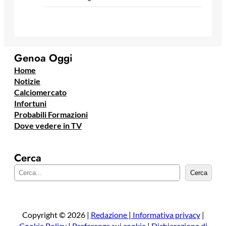
Genoa Oggi
Home
Notizie
Calciomercato
Infortuni
Probabili Formazioni
Dove vedere in TV
Cerca
C
Cerca
e
r
c
a
Copyright © 2026 |
Redazione
|
Informativa privacy
|
Cookie Policy
|
Preferenze sui cookie
|
Dichiarazione di