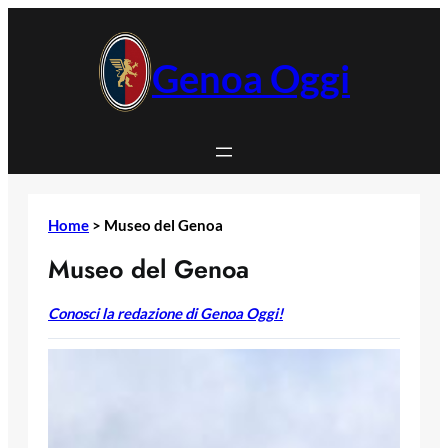
Vai
al
contenuto
Genoa Oggi
Home
>
Museo del Genoa
Museo del Genoa
Conosci la redazione di Genoa Oggi!