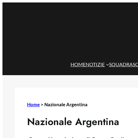
Vai
al
contenuto
HOME
NOTIZIE
SQUADRA
S
Home
>
Nazionale Argentina
Nazionale Argentina