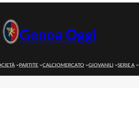
Genoa Oggi
OCIETÀ
PARTITE
CALCIOMERCATO
GIOVANILI
SERIE A