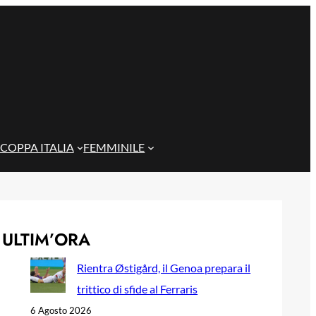
COPPA ITALIA
FEMMINILE
ULTIM’ORA
Rientra Østigård, il Genoa prepara il
trittico di sfide al Ferraris
6 Agosto 2026