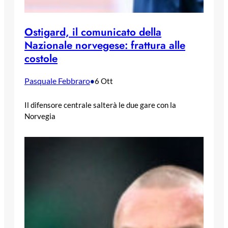
Ostigard, il comunicato della
Nazionale norvegese: frattura alle
costole
Pasquale Febbraro
•
6 Ott
Il difensore centrale salterà le due gare con la
Norvegia