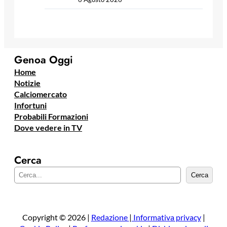
Genoa Oggi
Home
Notizie
Calciomercato
Infortuni
Probabili Formazioni
Dove vedere in TV
Cerca
C
Cerca
e
r
c
a
Copyright © 2026 |
Redazione
|
Informativa privacy
|