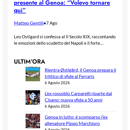
presente al Genoa: “Volevo tornare
qui”
Matteo Gentili
•
7 Ago
Leo Ostigard si confessa al Il Secolo XIX, raccontando
le emozioni dello scudetto del Napoli e il forte…
ULTIM’ORA
Rientra Østigård, il Genoa prepara il
trittico di sfide al Ferraris
6 Agosto 2026
L’ex rossoblù Carparelli riparte dal
Cisano: nuova sfida a 50 anni
6 Agosto 2026
Genoa in lutto: è scomparso l’ex
allenatore Pippo Marchioro
6 Agosto 2026