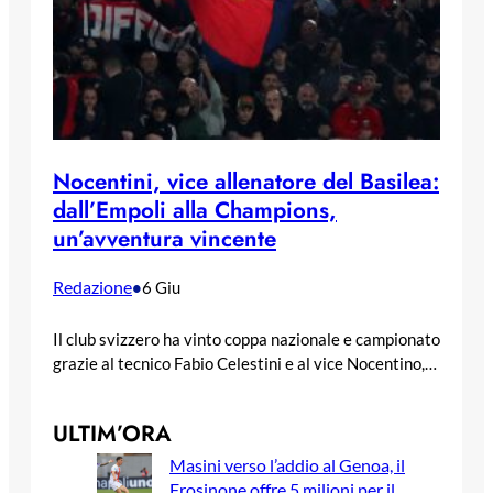
Nocentini, vice allenatore del Basilea:
dall’Empoli alla Champions,
un’avventura vincente
Redazione
•
6 Giu
Il club svizzero ha vinto coppa nazionale e campionato
grazie al tecnico Fabio Celestini e al vice Nocentino,…
ULTIM’ORA
Masini verso l’addio al Genoa, il
Frosinone offre 5 milioni per il