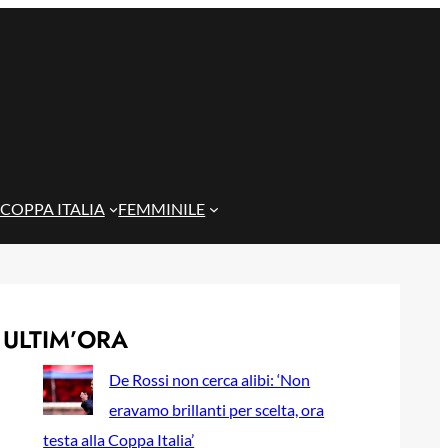
COPPA ITALIA
FEMMINILE
ULTIM’ORA
De Rossi non cerca alibi: ‘Non
eravamo brillanti per scelta, ora
testa alla Coppa Italia’