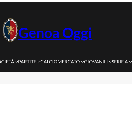
Genoa Oggi
OCIETÀ
PARTITE
CALCIOMERCATO
GIOVANILI
SERIE A