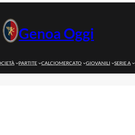
Genoa Oggi
OCIETÀ
PARTITE
CALCIOMERCATO
GIOVANILI
SERIE A