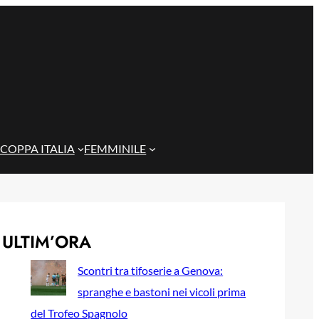
COPPA ITALIA
FEMMINILE
ULTIM’ORA
Scontri tra tifoserie a Genova:
spranghe e bastoni nei vicoli prima
del Trofeo Spagnolo