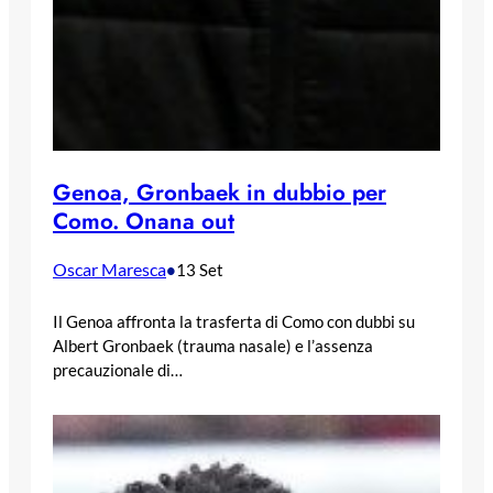
Genoa, Gronbaek in dubbio per
Como. Onana out
Oscar Maresca
•
13 Set
Il Genoa affronta la trasferta di Como con dubbi su
Albert Gronbaek (trauma nasale) e l’assenza
precauzionale di…