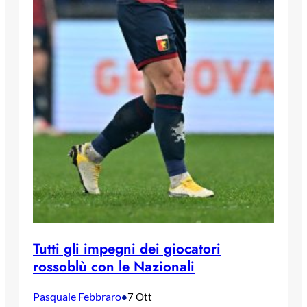
Tutti gli impegni dei giocatori
rossoblù con le Nazionali
Pasquale Febbraro
•
7 Ott