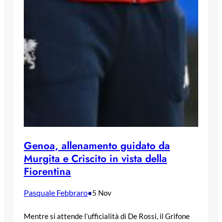
Genoa, allenamento guidato da
Murgita e Criscito in vista della
Fiorentina
Pasquale Febbraro
•
5 Nov
Mentre si attende l’ufficialità di De Rossi, il Grifone