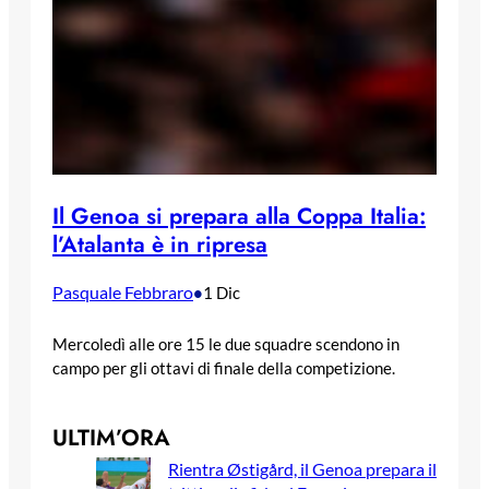
Il Genoa si prepara alla Coppa Italia:
l’Atalanta è in ripresa
Pasquale Febbraro
•
1 Dic
Mercoledì alle ore 15 le due squadre scendono in
campo per gli ottavi di finale della competizione.
ULTIM’ORA
Rientra Østigård, il Genoa prepara il