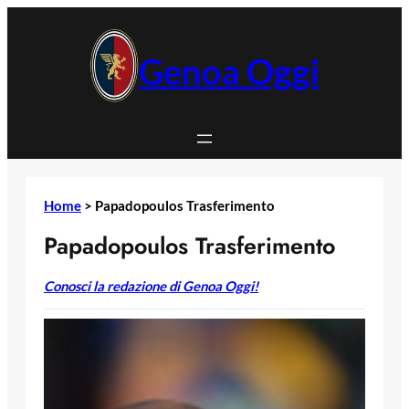
Vai
al
contenuto
Genoa Oggi
Home
>
Papadopoulos Trasferimento
Papadopoulos Trasferimento
Conosci la redazione di Genoa Oggi!