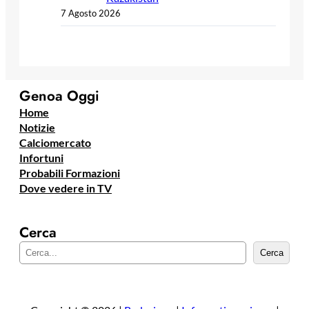
7 Agosto 2026
Genoa Oggi
Home
Notizie
Calciomercato
Infortuni
Probabili Formazioni
Dove vedere in TV
Cerca
C
Cerca
e
r
c
a