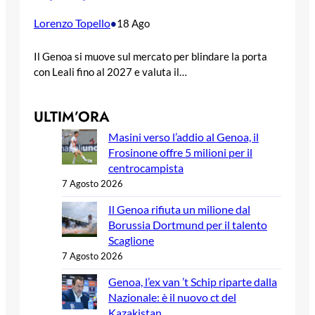
Lorenzo Topello
•
18 Ago
Il Genoa si muove sul mercato per blindare la porta
con Leali fino al 2027 e valuta il…
ULTIM’ORA
Masini verso l’addio al Genoa, il
Frosinone offre 5 milioni per il
centrocampista
7 Agosto 2026
Il Genoa rifiuta un milione dal
Borussia Dortmund per il talento
Scaglione
7 Agosto 2026
Genoa, l’ex van ’t Schip riparte dalla
Nazionale: è il nuovo ct del
Kazakistan