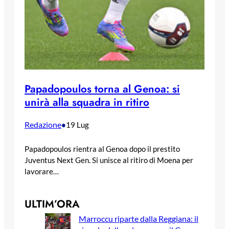
Papadopoulos torna al Genoa: si
unirà alla squadra in ritiro
Redazione
•
19 Lug
Papadopoulos rientra al Genoa dopo il prestito
Juventus Next Gen. Si unisce al ritiro di Moena per
lavorare…
ULTIM’ORA
Marroccu riparte dalla Reggiana: il