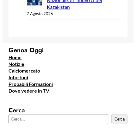
Nazionale: è il nuovo ct del
Kazakistan
7 Agosto 2026
Genoa Oggi
Home
Notizie
Calciomercato
Infortuni
Probabili Formazioni
Dove vedere in TV
Cerca
C
Cerca
e
r