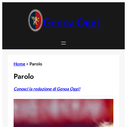
Vai
al
contenuto
Genoa Oggi
Home
>
Parolo
Parolo
Conosci la redazione di Genoa Oggi!