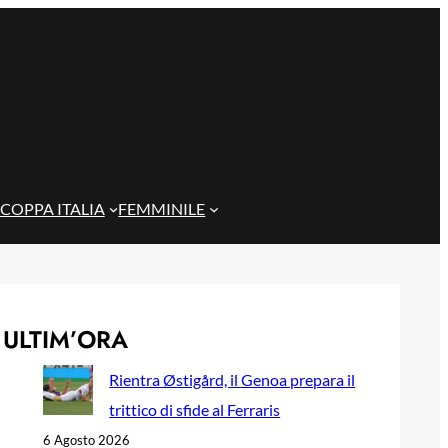
COPPA ITALIA
FEMMINILE
ULTIM’ORA
Rientra Østigård, il Genoa prepara il
trittico di sfide al Ferraris
6 Agosto 2026