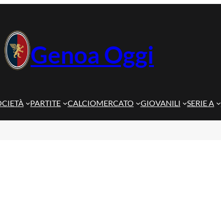
Genoa Oggi
OCIETÀ
PARTITE
CALCIOMERCATO
GIOVANILI
SERIE A