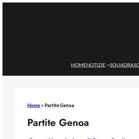
Vai
al
contenuto
HOME
NOTIZIE
SQUADRA
S
Home
>
Partite Genoa
Partite Genoa