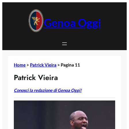
Vai
al
contenuto
Genoa Oggi
Home
>
Patrick Vieira
>
Pagina 11
Patrick Vieira
Conosci la redazione di Genoa Oggi!