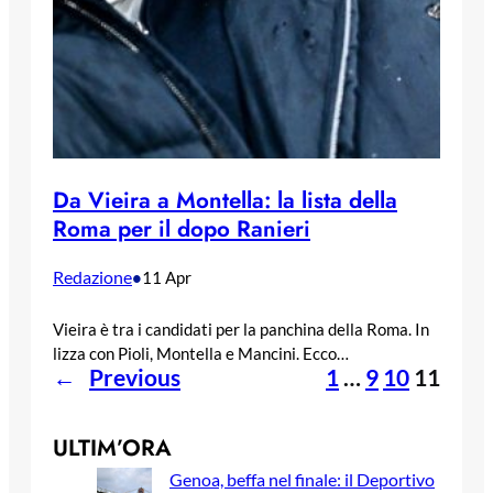
Da Vieira a Montella: la lista della
Roma per il dopo Ranieri
Redazione
•
11 Apr
Vieira è tra i candidati per la panchina della Roma. In
lizza con Pioli, Montella e Mancini. Ecco…
←
Previous
1
…
9
10
11
ULTIM’ORA
Genoa, beffa nel finale: il Deportivo