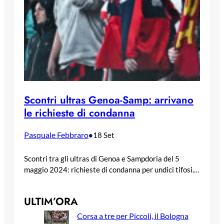
Scontri ultras Genoa-Samp: arrivano
le richieste di condanna
Pasquale Febbraro
•
18 Set
Scontri tra gli ultras di Genoa e Sampdoria del 5
maggio 2024: richieste di condanna per undici tifosi.…
ULTIM’ORA
Corsa a tre per Piccoli, il Bologna