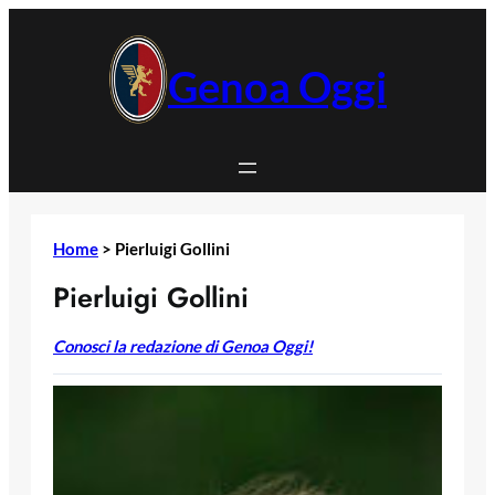
Vai
al
contenuto
Genoa Oggi
Home
>
Pierluigi Gollini
Pierluigi Gollini
Conosci la redazione di Genoa Oggi!