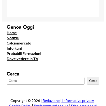
Genoa Oggi
Home
Notizie
Calciomercato
Infortuni
Probabili Formazioni
Dove vedere in TV
Cerca
C
Cerca
e
r
c
a
Copyright © 2026 |
Redazione
|
Informativa privacy
|
Cookie Policy
|
Preferenze sui cookie
|
Dichiarazione di