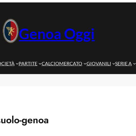
Genoa Oggi
OCIETÀ
PARTITE
CALCIOMERCATO
GIOVANILI
SERIE A
suolo-genoa