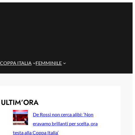
COPPA ITALIA
FEMMINILE
ULTIM’ORA
De Rossi non cerca alibi: ‘Non
eravamo brillanti per scelta, ora
testa alla Coppa Italia’