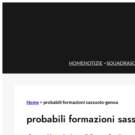
Vai
al
contenuto
HOME
NOTIZIE
SQUADRA
S
Home
>
probabili formazioni sassuolo-genoa
probabili formazioni sas