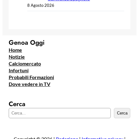
8 Agosto 2026
Genoa Oggi
Home
Notizie
Calciomercato
Infortuni
Probabili Formazioni
Dove vedere in TV
Cerca
C
Cerca
e
r
c
a
Copyright © 2026 |
Redazione
|
Informativa privacy
|