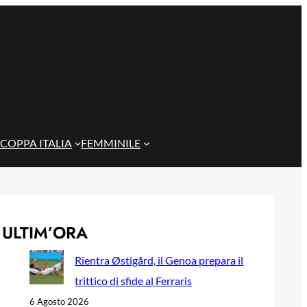
COPPA ITALIA
FEMMINILE
ULTIM’ORA
Rientra Østigård, il Genoa prepara il
trittico di sfide al Ferraris
6 Agosto 2026