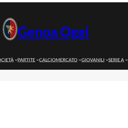
Genoa Oggi
OCIETÀ
PARTITE
CALCIOMERCATO
GIOVANILI
SERIE A