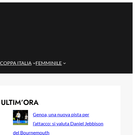
COPPA ITALIA
FEMMINILE
ULTIM’ORA
Genoa, una nuova pista per
l’attacco: si valuta Daniel Jebbison
del Bournemouth