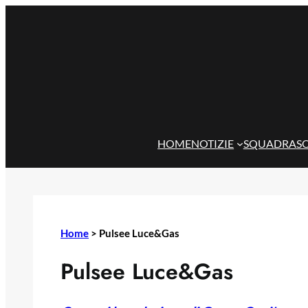
Vai
al
contenuto
HOME
NOTIZIE
SQUADRA
S
Home
>
Pulsee Luce&Gas
Pulsee Luce&Gas