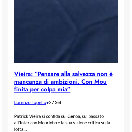
Vieira: “Pensare alla salvezza non è
mancanza di ambizioni. Con Mou
finita per colpa mia”
Lorenzo Topello
•
27 Set
Patrick Vieira si confida sul Genoa, sul passato
all’Inter con Mourinho e la sua visione critica sulla
lotta…