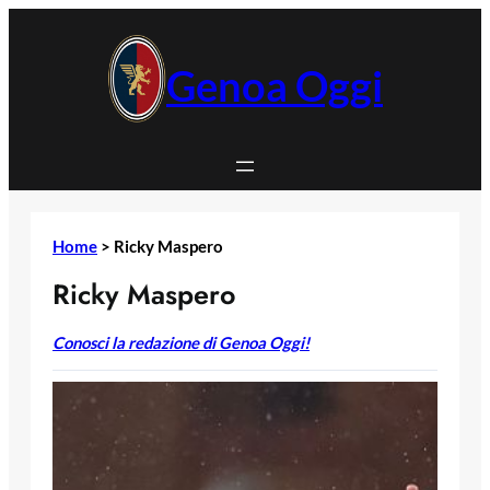
Vai
al
contenuto
Genoa Oggi
Home
>
Ricky Maspero
Ricky Maspero
Conosci la redazione di Genoa Oggi!