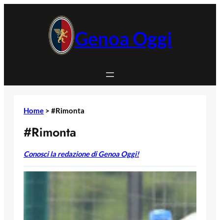
Vai
al
contenuto
Genoa Oggi
Home
>
#Rimonta
#Rimonta
Conosci la redazione di Genoa Oggi!