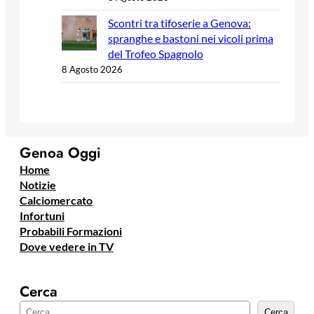
Scontri tra tifoserie a Genova:
spranghe e bastoni nei vicoli prima
del Trofeo Spagnolo
8 Agosto 2026
Genoa Oggi
Home
Notizie
Calciomercato
Infortuni
Probabili Formazioni
Dove vedere in TV
Cerca
C
Cerca