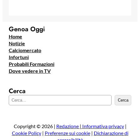
Genoa Oggi
Home
Notizie
Calciomercato
Infortuni
Probabili Formazioni
Dove vedere in TV
Cerca
C
Cerca
e
r
c
a
Copyright © 2026 |
Redazione
|
Informativa privacy
|
Cookie Policy
|
Preferenze sui cookie
|
Dichiarazione di
accessibilità