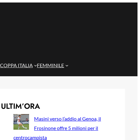
COPPA ITALIA
FEMMINILE
ULTIM’ORA
Masini verso l’addio al Genoa, il
Frosinone offre 5 milioni per il
centrocampista