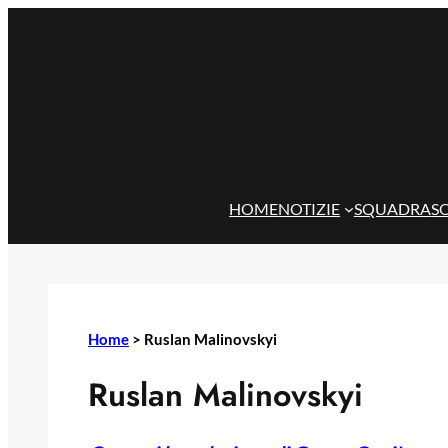
Vai
al
contenuto
HOME
NOTIZIE
SQUADRA
S
Home
>
Ruslan Malinovskyi
Ruslan Malinovskyi