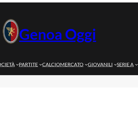
Genoa Oggi
OCIETÀ
PARTITE
CALCIOMERCATO
GIOVANILI
SERIE A