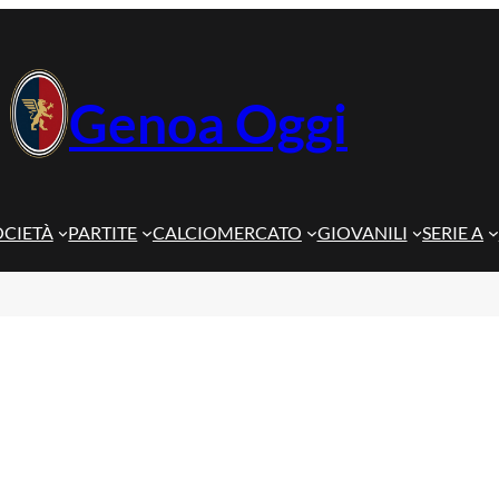
Genoa Oggi
OCIETÀ
PARTITE
CALCIOMERCATO
GIOVANILI
SERIE A