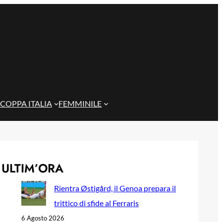
COPPA ITALIA
FEMMINILE
ULTIM’ORA
Rientra Østigård, il Genoa prepara il
trittico di sfide al Ferraris
6 Agosto 2026