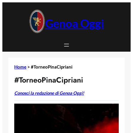
Vai
al
contenuto
Genoa Oggi
Home
>
#TorneoPinaCipriani
#TorneoPinaCipriani
Conosci la redazione di Genoa Oggi!