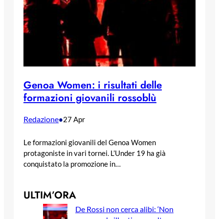
Genoa Women: i risultati delle
formazioni giovanili rossoblù
Redazione
•
27 Apr
Le formazioni giovanili del Genoa Women
protagoniste in vari tornei. L’Under 19 ha già
conquistato la promozione in…
ULTIM’ORA
De Rossi non cerca alibi: ‘Non