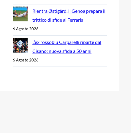
Rientra Østigård, il Genoa prepara il
trittico di sfide al Ferraris
6 Agosto 2026
L’ex rossoblù Carparelli riparte dal
Cisano: nuova sfida a 50 anni
6 Agosto 2026