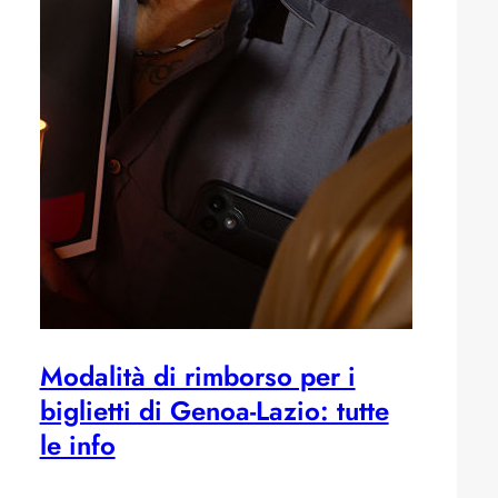
Modalità di rimborso per i
biglietti di Genoa-Lazio: tutte
le info