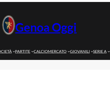
Genoa Oggi
OCIETÀ
PARTITE
CALCIOMERCATO
GIOVANILI
SERIE A