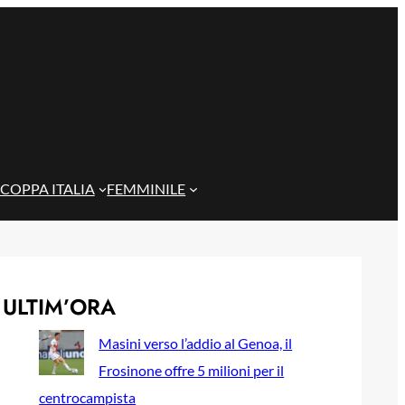
COPPA ITALIA
FEMMINILE
ULTIM’ORA
Masini verso l’addio al Genoa, il
Frosinone offre 5 milioni per il
centrocampista