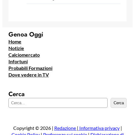
Genoa Oggi
Home
Notizie
Calciomercato
Infortuni
Probabili Formazioni
Dove vedere in TV
Cerca
C
Cerca
e
r
c
a
Copyright © 2026 |
Redazione
|
Informativa privacy
|
Cookie Policy
|
Preferenze sui cookie
|
Dichiarazione di