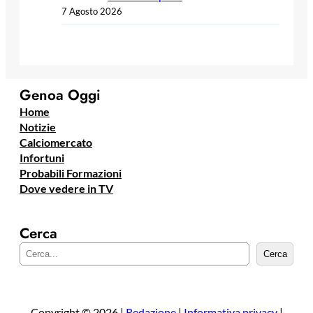
7 Agosto 2026
Genoa Oggi
Home
Notizie
Calciomercato
Infortuni
Probabili Formazioni
Dove vedere in TV
Cerca
C
Cerca
e
r
c
a
Copyright © 2026 |
Redazione
|
Informativa privacy
|