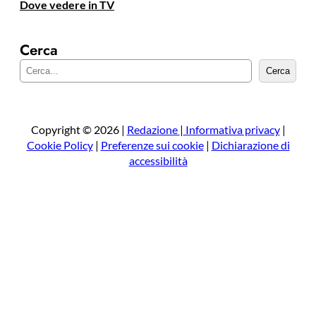
Dove vedere in TV
Cerca
C
Cerca
e
r
c
a
Copyright © 2026 |
Redazione
|
Informativa privacy
|
Cookie Policy
|
Preferenze sui cookie
|
Dichiarazione di
accessibilità