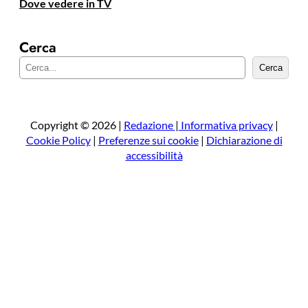
Dove vedere in TV
Cerca
C
Cerca
e
r
c
a
Copyright © 2026 |
Redazione
|
Informativa privacy
|
Cookie Policy
|
Preferenze sui cookie
|
Dichiarazione di
accessibilità