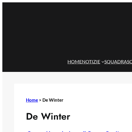
Vai
al
contenuto
HOME
NOTIZIE
SQUADRA
S
Home
>
De Winter
De Winter