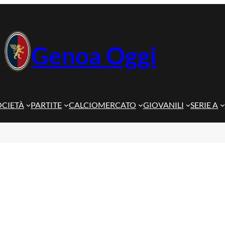
Genoa Oggi
OCIETÀ
PARTITE
CALCIOMERCATO
GIOVANILI
SERIE A