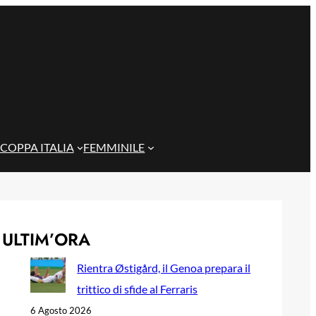
COPPA ITALIA
FEMMINILE
ULTIM’ORA
Rientra Østigård, il Genoa prepara il
trittico di sfide al Ferraris
6 Agosto 2026