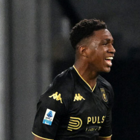
L’ex rossoblù Carparelli riparte dal
Cisano: nuova sfida a 50 anni
6 Agosto 2026
Genoa in lutto: è scomparso l’ex
allenatore Pippo Marchioro
6 Agosto 2026