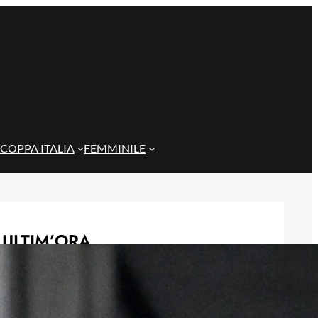
COPPA ITALIA
FEMMINILE
ULTIM’ORA
Rientra Østigård, il Genoa prepara il
trittico di sfide al Ferraris
6 Agosto 2026