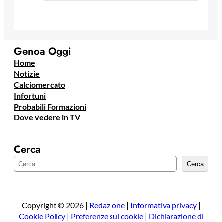
Genoa Oggi
Home
Notizie
Calciomercato
Infortuni
Probabili Formazioni
Dove vedere in TV
Cerca
C
Cerca
e
r
c
a
Copyright © 2026 |
Redazione
|
Informativa privacy
|
Cookie Policy
|
Preferenze sui cookie
|
Dichiarazione di