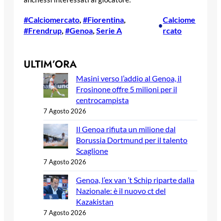
#Calciomercato
, 
#Fiorentina
, 
Calciome
•
#Frendrup
, 
#Genoa
, 
Serie A
rcato
ULTIM’ORA
Masini verso l’addio al Genoa, il
Frosinone offre 5 milioni per il
centrocampista
7 Agosto 2026
Il Genoa rifiuta un milione dal
Borussia Dortmund per il talento
Scaglione
7 Agosto 2026
Genoa, l’ex van ’t Schip riparte dalla
Nazionale: è il nuovo ct del
Kazakistan
7 Agosto 2026