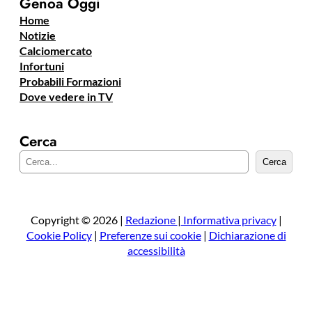
Genoa Oggi
Home
Notizie
Calciomercato
Infortuni
Probabili Formazioni
Dove vedere in TV
Cerca
C
Cerca
e
r
c
a
Copyright © 2026 |
Redazione
|
Informativa privacy
|
Cookie Policy
|
Preferenze sui cookie
|
Dichiarazione di
accessibilità