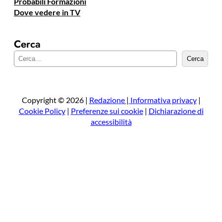
Probabili Formazioni
Dove vedere in TV
Cerca
C
Cerca
e
r
c
a
Copyright © 2026 |
Redazione
|
Informativa privacy
|
Cookie Policy
|
Preferenze sui cookie
|
Dichiarazione di
accessibilità