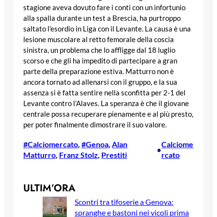
stagione aveva dovuto fare i conti con un infortunio
alla spalla durante un test a Brescia, ha purtroppo
saltato l’esordio in Liga con il Levante. La causa è una
lesione muscolare al retto femorale della coscia
sinistra, un problema che lo affligge dal 18 luglio
scorso e che gli ha impedito di partecipare a gran
parte della preparazione estiva. Matturro non è
ancora tornato ad allenarsi con il gruppo, e la sua
assenza si è fatta sentire nella sconfitta per 2-1 del
Levante contro l’Alaves. La speranza è che il giovane
centrale possa recuperare pienamente e al più presto,
per poter finalmente dimostrare il suo valore.
#Calciomercato
, 
#Genoa
, 
Alan
Calciome
•
Matturro
, 
Franz Stolz
, 
Prestiti
rcato
ULTIM’ORA
Scontri tra tifoserie a Genova:
spranghe e bastoni nei vicoli prima