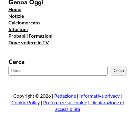
Genoa Oggi
Home
Notizie
Calciomercato
Infortuni
Probabili Formazioni
Dove vedere in TV
Cerca
C
Cerca
e
r
c
a
Copyright © 2026 |
Redazione
|
Informativa privacy
|
Cookie Policy
|
Preferenze sui cookie
|
Dichiarazione di
accessibilità