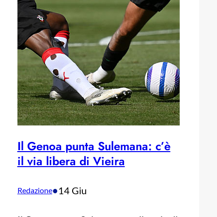
Il Genoa punta Sulemana: c’è
il via libera di Vieira
•
14 Giu
Redazione