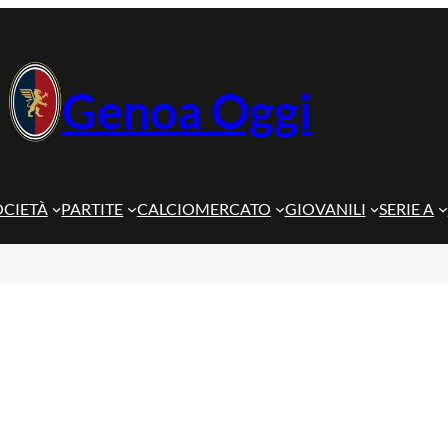
Genoa Oggi
OCIETÀ
PARTITE
CALCIOMERCATO
GIOVANILI
SERIE A