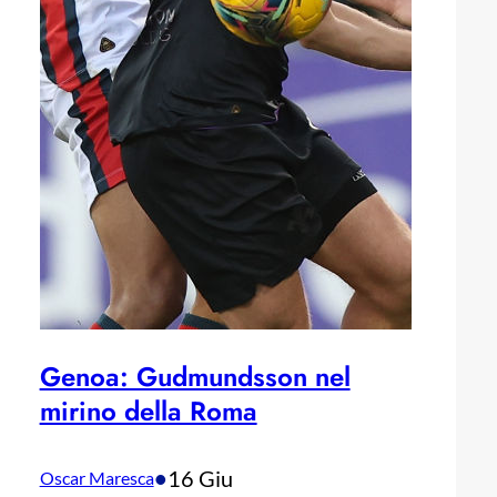
Genoa: Gudmundsson nel
mirino della Roma
•
16 Giu
Oscar Maresca