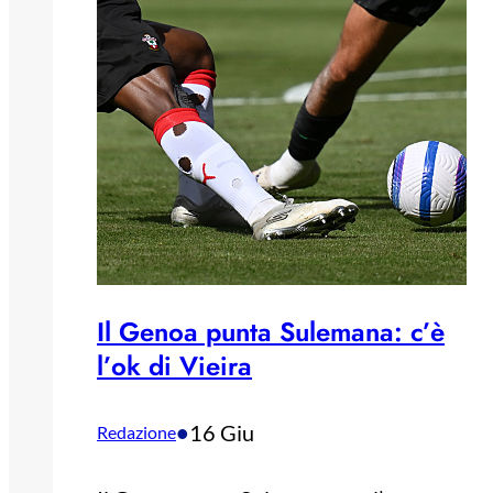
Il Genoa punta Sulemana: c’è
l’ok di Vieira
•
16 Giu
Redazione