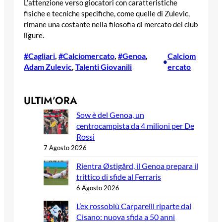
L’attenzione verso giocatori con caratteristiche
fisiche e tecniche specifiche, come quelle di Zulevic,
rimane una costante nella filosofia di mercato del club
ligure.
#Cagliari
, 
#Calciomercato
, 
#Genoa
, 
Calciom
•
Adam Zulevic
, 
Talenti Giovanili
ercato
ULTIM’ORA
Sow è del Genoa, un
centrocampista da 4 milioni per De
Rossi
7 Agosto 2026
Rientra Østigård, il Genoa prepara il
trittico di sfide al Ferraris
6 Agosto 2026
L’ex rossoblù Carparelli riparte dal
Cisano: nuova sfida a 50 anni