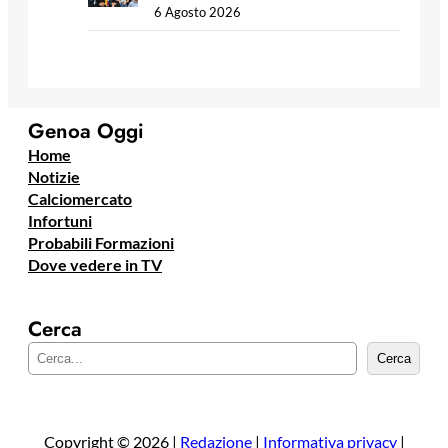
6 Agosto 2026
Genoa Oggi
Home
Notizie
Calciomercato
Infortuni
Probabili Formazioni
Dove vedere in TV
Cerca
C
Cerca
e
r
c
a
Copyright © 2026 |
Redazione
|
Informativa privacy
|