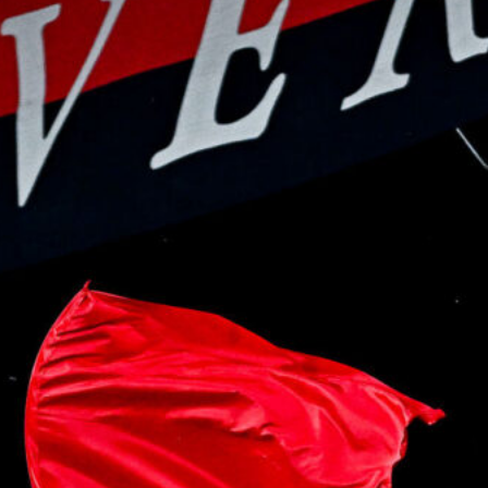
9 Agosto 2026
Coppa Italia, sarà l’Ascoli
l’avversario del Genoa: si gioca il 16
agosto
9 Agosto 2026
Genoa, guida al fantacalcio 2026/27:
Colombo la certezza, Meichtry la
sorpresa?
9 Agosto 2026