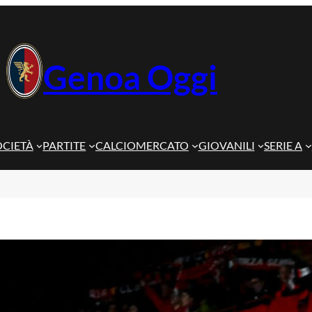
Genoa Oggi
OCIETÀ
PARTITE
CALCIOMERCATO
GIOVANILI
SERIE A