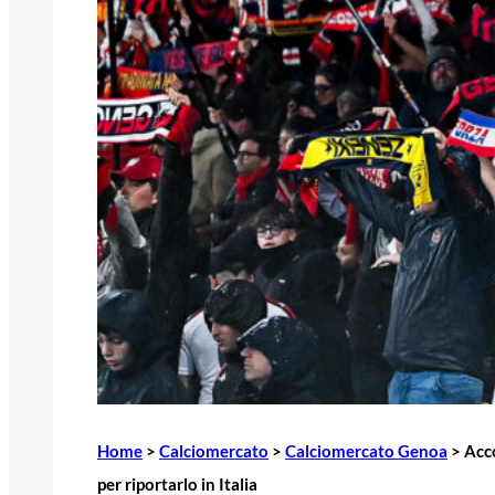
Home
>
Calciomercato
>
Calciomercato Genoa
>
Acco
per riportarlo in Italia