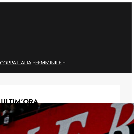
COPPA ITALIA
FEMMINILE
ULTIM’ORA
De Rossi non cerca alibi: ‘Non
eravamo brillanti per scelta, ora
testa alla Coppa Italia’