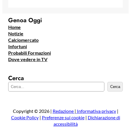
Genoa Oggi
Home
Notizie
Calciomercato
Infortuni
Probabili Formazioni
Dove vedere in TV
Cerca
C
Cerca
e
r
c
a
Copyright © 2026 |
Redazione
|
Informativa privacy
|
Cookie Policy
|
Preferenze sui cookie
|
Dichiarazione di
accessibilità