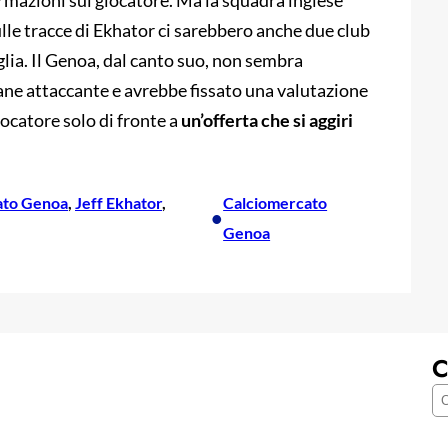
rmazioni sul giocatore. Ma la squadra inglese
ulle tracce di Ekhator ci sarebbero anche due club
iglia. Il Genoa, dal canto suo, non sembra
vane attaccante e avrebbe fissato una valutazione
iocatore solo di fronte a
un’offerta che si aggiri
ato Genoa
, 
Jeff Ekhator
, 
Calciomercato
•
Genoa
C
C
e