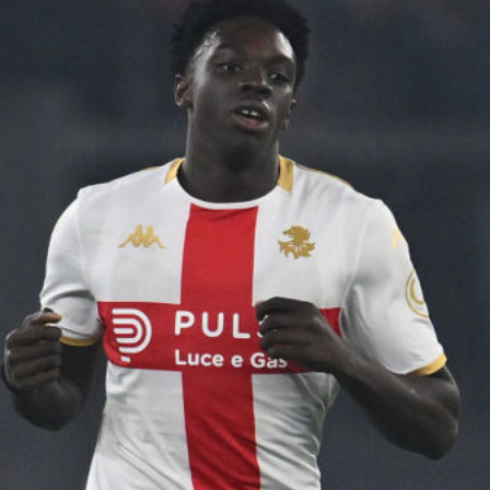
L’ex rossoblù Carparelli riparte dal
Cisano: nuova sfida a 50 anni
6 Agosto 2026
Genoa in lutto: è scomparso l’ex
allenatore Pippo Marchioro
6 Agosto 2026