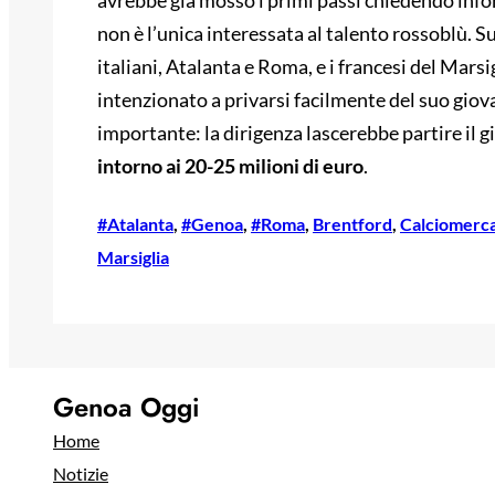
avrebbe già mosso i primi passi chiedendo info
non è l’unica interessata al talento rossoblù. S
italiani, Atalanta e Roma, e i francesi del Mars
intenzionato a privarsi facilmente del suo gio
importante: la dirigenza lascerebbe partire il g
intorno ai 20-25 milioni di euro
.
#Atalanta
, 
#Genoa
, 
#Roma
, 
Brentford
, 
Calciomerc
Marsiglia
Genoa Oggi
Home
Notizie