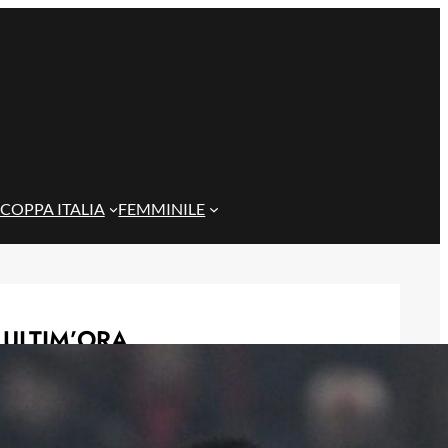
COPPA ITALIA
FEMMINILE
ULTIM’ORA
Rientra Østigård, il Genoa prepara il
trittico di sfide al Ferraris
6 Agosto 2026