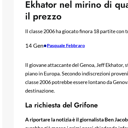
Ekhator nel mirino di qua
il prezzo
Il classe 2006 ha giocato finora 18 partite con tre
14 Gen
•
Pasquale Febbraro
Il giovane attaccante del Genoa, Jeff Ekhator, s
piano in Europa. Secondo indiscrezioni provenie
classe 2006 potrebbe essere lontano da Genova
destinazione.
La richiesta del Grifone
A riportare la notizia è il giornalista Ben Jac